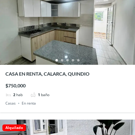
CASA EN RENTA, CALARCA, QUINDIO
$750,000
2
hab
1
baño
Casas
En renta
Alquilado