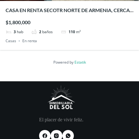
CASA EN RENTA SECOTR NORTE DE ARMENIA, CERCA
A FUNDADORES
$1,800,000
3
hab
2
baños
110
m²
Casas
En renta
Powered by
Estatik
El placer de vivir feliz.