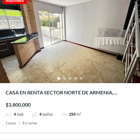
Alquilado
CASA EN RENTA SECTOR NORTE DE ARMENIA,
QUINDIO
$3,800,000
4
hab
4
baños
250
m²
Casas
En renta