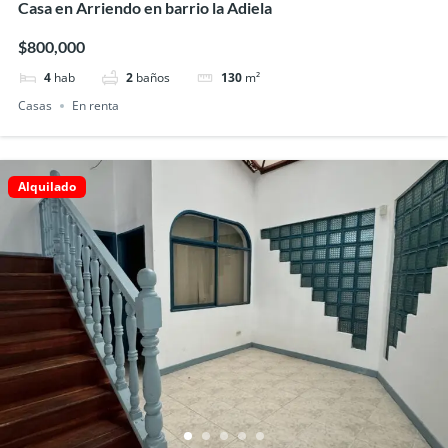
Casa en Arriendo en barrio la Adiela
$800,000
4
hab
2
baños
130
m²
Casas
En renta
Alquilado