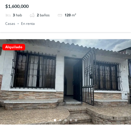
$1,600,000
3
hab
2
baños
120
m²
Casas
En renta
Alquilado