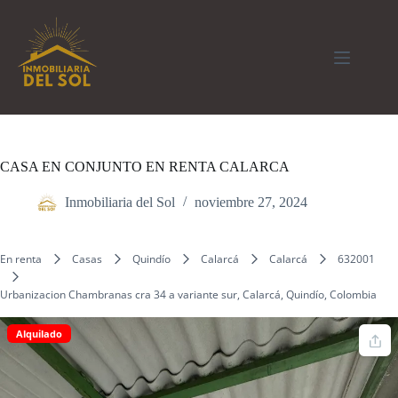
Saltar
al
contenido
CASA EN CONJUNTO EN RENTA CALARCA
Inmobiliaria del Sol
noviembre 27, 2024
En renta
Casas
Quindío
Calarcá
Calarcá
632001
Urbanizacion Chambranas cra 34 a variante sur, Calarcá, Quindío, Colombia
Alquilado