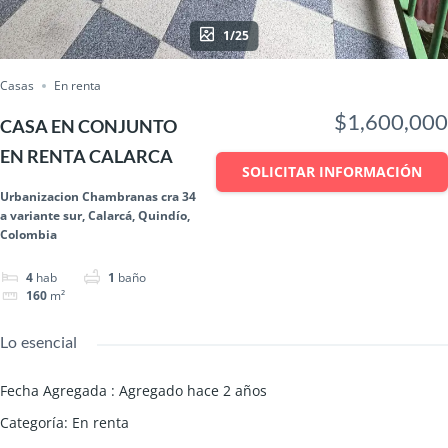
1/25
Casas
En renta
$1,600,000
CASA EN CONJUNTO
EN RENTA CALARCA
SOLICITAR INFORMACIÓN
Urbanizacion Chambranas cra 34
a variante sur, Calarcá, Quindío,
Colombia
4
hab
1
baño
160
m²
Lo esencial
Fecha Agregada
:
Agregado hace 2 años
Categoría
:
En renta