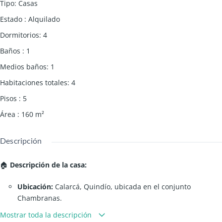
Tipo
:
Casas
Estado
:
Alquilado
Dormitorios
:
4
Baños
:
1
Medios baños
:
1
Habitaciones totales
:
4
Pisos
:
5
Área
:
160
m²
Descripción
🏠
Descripción de la casa:
Ubicación:
Calarcá, Quindío, ubicada en el conjunto
Chambranas.
Área construida:
170 metros cuadrados.
Mostrar toda la descripción
Número de habitaciones:
4