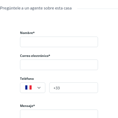
Iluminación y ventilación:
Natural, buena orientación.
Pregúntele a un agente sobre esta casa
💰
Precio de renta:
$1.600.000
📍
Observaciones adicionales:
Patio para espacio de BBQ o taller
en el hogar.
Nombre*
Correo electrónico*
Teléfono
Mensaje*