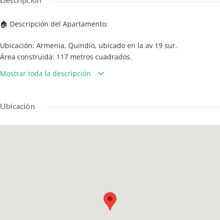
🏠 Descripción del Apartamento:
Ubicación: Armenia, Quindío, ubicado en la av 19 sur.
Área construida: 117 metros cuadrados.
Número de habitaciones: 3
Mostrar toda la descripción
Número de baños: 2
Cocina: Cocina semi-integral con gas domiciliario.
Sala/comedor: Integrado.
Ubicación
Balcón/Terraza: Si, vista a la avenida.
Parqueadero: No.
Depósito/Bodega: Si.
Piso o nivel del apartamento: Piso 2.
🏢 Características del apartamento:
Tanques de reserva, Patio, Zona de almacenamiento, Zona de
lavado, cuarto util
🌳 Entorno y ventajas: