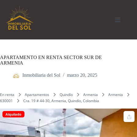
Saltar
al
contenido
APARTAMENTO EN RENTA SECTOR SUR DE
ARMENIA
Inmobiliaria del Sol
marzo 20, 2025
En renta
Apartamentos
Quindío
Armenia
Armenia
630001
Cra. 19 # 44-30, Armenia, Quindío, Colombia
Alquilado