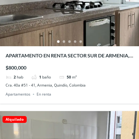
APARTAMENTO EN RENTA SECTOR SUR DE ARMENIA,
CIBELES
$800,000
2
hab
1
baño
50
m²
Cra. 40a #51 - 41, Armenia, Quindío, Colombia
Apartamentos
En renta
Alquilado