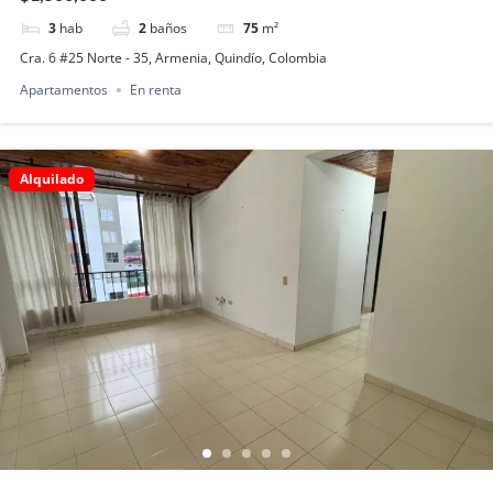
3
hab
2
baños
75
m²
Cra. 6 #25 Norte - 35, Armenia, Quindío, Colombia
Apartamentos
En renta
Alquilado