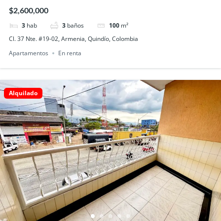
ARMENIA
$2,600,000
3
hab
3
baños
100
m²
Cl. 37 Nte. #19-02, Armenia, Quindío, Colombia
Apartamentos
En renta
Alquilado