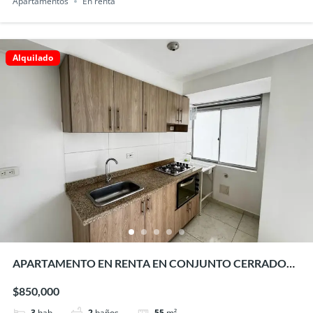
Apartamentos
En renta
Alquilado
APARTAMENTO EN RENTA EN CONJUNTO CERRADO
EN EL SUR DE ARMENIA
$850,000
3
hab
2
baños
55
m²