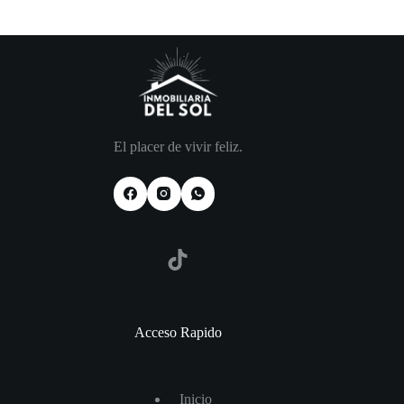
El placer de vivir feliz.
TikTok
Acceso Rapido
I
nicio