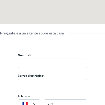
Ascensores.
Zona infantil.
OBSERVACIONES
Sobre vía principal.
Pregúntele a un agente sobre esta casa
Restaurantes cerca.
Transporte publico.
Supermercados.
Nombre*
Correo electrónico*
Teléfono