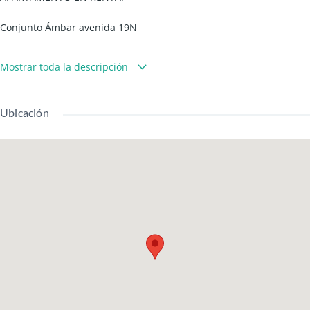
Conjunto Ámbar avenida 19N
ESPECIFICACIONES DEL INMUEBLE.
Mostrar toda la descripción
Piso 11 con ascensor.
3 Habitaciones.
Ubicación
2 baño.
2 Balcones.
Cocina semi integral.
Gas domiciliario.
Closet.
Baño con divisiones en vidrio templado.
EL CONJUNTO CUENTA CON:
Piscina.
Portería con seguridad privada.
CCTV.
Planta eléctrica.