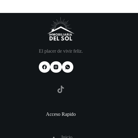
El placer de vivir feliz.
TikTok
Acceso Rapido
I
nicio