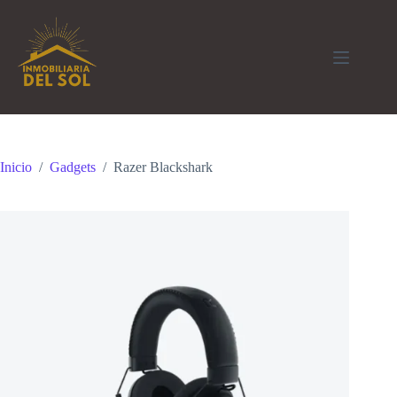
Saltar
al
contenido
Inicio
/
Gadgets
/
Razer Blackshark