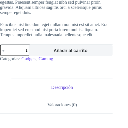
egestas. Praesent semper feugiat nibh sed pulvinar proin
gravida. Aliquam ultrices sagittis orci a scelerisque purus
semper eget duis.
Faucibus nisl tincidunt eget nullam non nisi est sit amet. Erat
imperdiet sed euismod nisi porta lorem mollis aliquam.
Tempus imperdiet nulla malesuada pellentesque elit.
Razer
Añadir al carrito
Blackshark
cantidad
Categorías:
Gadgets
,
Gaming
Descripción
Valoraciones (0)