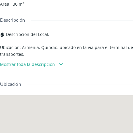
Área
:
30
m²
Descripción
🏠 Descripción del Local.
Ubicación: Armenia, Quindío, ubicado en la vía para el terminal de
transportes.
Área construida: 30 metros cuadrados.
Mostrar toda la descripción
Número de baños: 1
Balcón/Terraza: Si, vista exterior.
Parqueadero: No.
Ubicación
Depósito/Bodega: No
Pisos: 2
Cercanías: Supermercados, transporte público, panaderías y vía
principal.
Vista: Exterior.
Iluminación y ventilación: Natural, buena orientación.