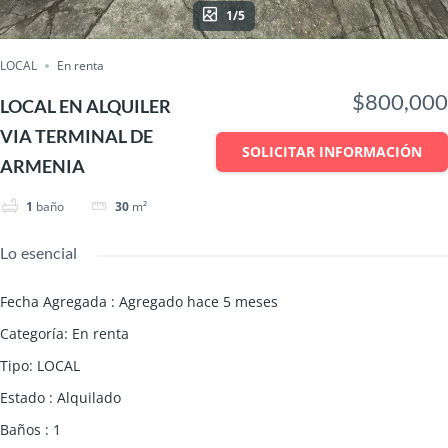
1/5
LOCAL
En renta
$800,000
LOCAL EN ALQUILER
VIA TERMINAL DE
SOLICITAR INFORMACIÓN
ARMENIA
1
baño
30
m²
Lo esencial
Fecha Agregada
:
Agregado hace 5 meses
Categoría
:
En renta
Tipo
:
LOCAL
Estado
:
Alquilado
Baños
:
1