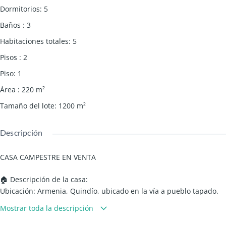
Dormitorios
:
5
Baños
:
3
Habitaciones totales
:
5
Pisos
:
2
Piso
:
1
Área
:
220
m²
Tamaño del lote
:
1200
m²
Descripción
CASA CAMPESTRE EN VENTA
🏠 Descripción de la casa:
Ubicación: Armenia, Quindío, ubicado en la vía a pueblo tapado.
Área construida: 220 metros cuadrados, lote de 1.200 m2.
Mostrar toda la descripción
Número de habitaciones: 5
Número de baños: 3