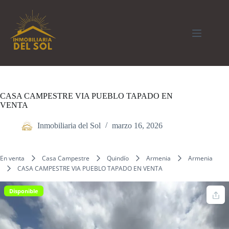
Saltar
al
contenido
CASA CAMPESTRE VIA PUEBLO TAPADO EN
VENTA
Inmobiliaria del Sol
marzo 16, 2026
En venta
Casa Campestre
Quindío
Armenia
Armenia
CASA CAMPESTRE VIA PUEBLO TAPADO EN VENTA
Disponible