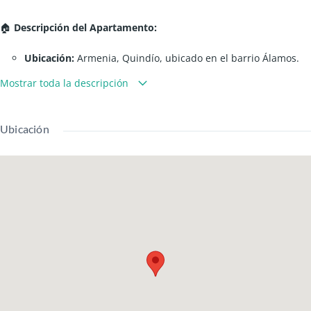
🏠
Descripción del Apartamento:
Ubicación:
Armenia, Quindío, ubicado en el barrio Álamos.
Área construida:
48 metros cuadrados.
Mostrar toda la descripción
Número de habitaciones:
2
Número de baños:
2
Cocina:
Cocina semi-integral con gas domiciliario.
Ubicación
Sala/comedor:
Integrado.
Balcón/Terraza:
Si, vista hacia la ciudad.
Parqueadero:
Privado.
Depósito/Bodega:
No.
Piso o nivel del apartamento:
Piso 8 con ascensor.
🏢
Características del Edificio o Conjunto:
Tipo de conjunto:
Cerrado
Seguridad:
24 horas, circuito cerrado de TV, portería.
Zonas comunes:
Terraza, gimnasio, salón social, zona BBQ,
juegos infantiles.