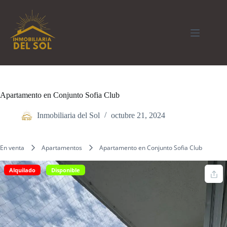
Saltar
al
contenido
Apartamento en Conjunto Sofia Club
Inmobiliaria del Sol
octubre 21, 2024
En venta
Apartamentos
Apartamento en Conjunto Sofia Club
Alquilado
Disponible