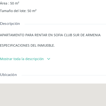
Área
:
50
m²
Tamaño del lote
:
50
m²
Descripción
APARTAMENTO PARA RENTAR EN SOFIA CLUB SUR DE ARMENIA
ESPECIFICACIONES DEL INMUEBLE.
Area de 50m2
Mostrar toda la descripción
2 Habitaciones
Ubicación
2 baño.
Cocina integral.
EL EDIFICIO CUENTA CON: