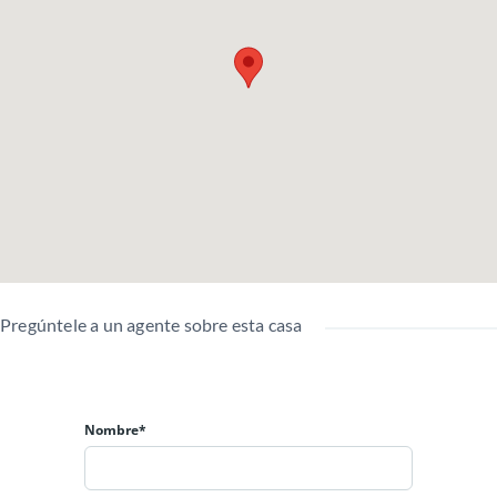
Seguridad privada.
Zona infantil.
OBSERVACIONES
* ⁠Parqueadero comunitario
* No incluye servicios.
Pregúntele a un agente sobre esta casa
Nombre*