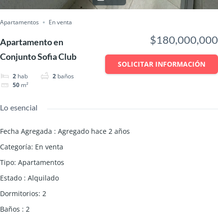
Apartamentos
En venta
$180,000,000
Apartamento en
Conjunto Sofia Club
SOLICITAR INFORMACIÓN
2
hab
2
baños
50
m²
Lo esencial
Fecha Agregada
:
Agregado hace 2 años
Categoría
:
En venta
Tipo
:
Apartamentos
Estado
:
Alquilado
Dormitorios
:
2
Baños
:
2