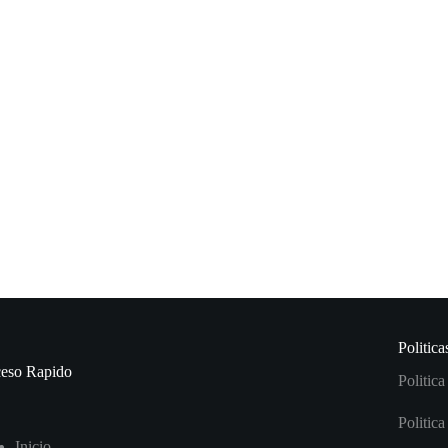
Politica
eso Rapido
Politica
Politic
I
nicio