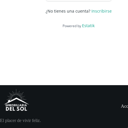
¿No tienes una cuenta?
Inscribirse
Estatik
Powered by
Acc
El placer de vivir feliz.